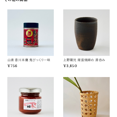
山清 香川本鷹 鬼びっくり一味
上野剛児 南蛮焼締め 湯呑み
¥756
¥3,850