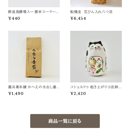
酢造発酵場スー 激辛スーマーラ
船橋圭 花びん入れ八つ目
ージャン
¥440
¥6,454
嘉兵衛本舗 かへえの水出し番
コシェルドゥ 起き上がり小法師
茶 500g
ココホレワンワン
¥1,490
¥2,420
商品一覧に戻る