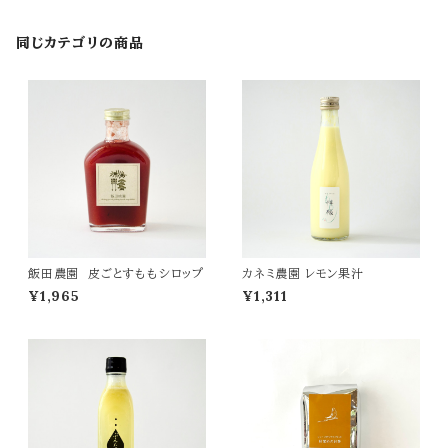
同じカテゴリの商品
飯田農園 皮ごとすももシロップ
カネミ農園 レモン果汁
¥1,965
¥1,311