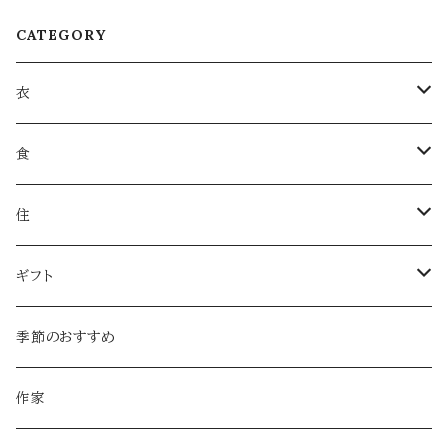
CATEGORY
衣
衣類
食
服飾雑貨
菓子
住
服飾小物／その他
飲みもの
日用品
ギフト
麺類・麺
本・音楽
ラッピング
季節のおすすめ
調味料・オイル
家具・インテリア
作家