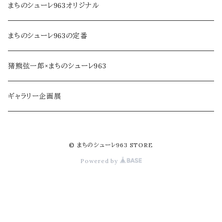
乾物・だし
アロマ・フレグランス
まちのシューレ963オリジナル
ジャム・加工品
民芸品・手仕事
まちのシューレ963の定番
soe farm
猪熊弦一郎×まちのシューレ963
ギャラリー企画展
© まちのシューレ963 STORE
Powered by