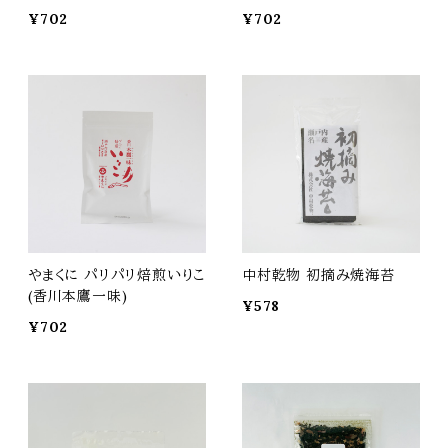
¥702
¥702
やまくに パリパリ焙煎いりこ
中村乾物 初摘み焼海苔
(香川本鷹一味)
¥578
¥702