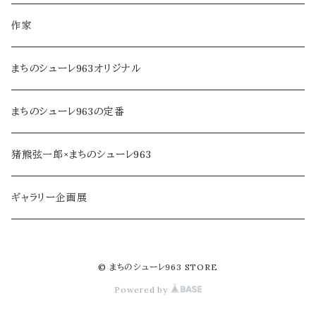
調味料・オイル
家具・インテリア
作家
乾物・だし
アロマ・フレグランス
まちのシューレ963オリジナル
ジャム・加工品
民芸品・手仕事
まちのシューレ963の定番
soe farm
猪熊弦一郎×まちのシューレ963
ギャラリー企画展
© まちのシューレ963 STORE
Powered by