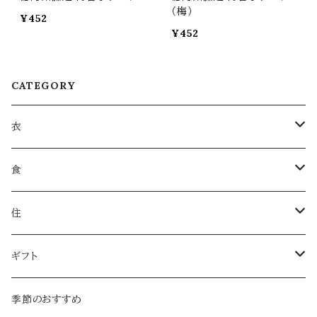
（梅）
¥452
¥452
CATEGORY
衣
衣類
食
服飾雑貨
菓子
住
服飾小物／その他
飲みもの
日用品
ギフト
麺類・麺
本・音楽
ラッピング
季節のおすすめ