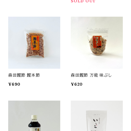
SOLD OUT
森田鰹節 鰹本節
森田鰹節 万能 味ぶし
¥690
¥620