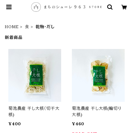
HOME
食
乾物・だし
新着商品
菊池農産 干し大根（切干大
菊池農産 干し大根(輪切り
根)
大根)
¥400
¥460