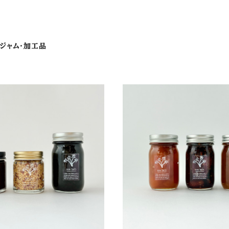
ジャム・加工品
ト】soe farm 調味料の詰合せ
【ギフトセット】soe farm 
合せ
¥2,526
¥2,180