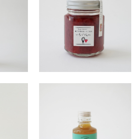
ごソース
多田農園いちご家 いちごジャム
¥730
HOMEMAKERS シトラスジンジャーシロッ
プ 100ml
¥790