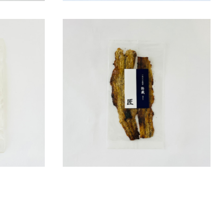
さきいか
石丸弥蔵商店 匠 ブラックペッパー焼き穴子
¥378