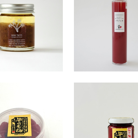
m レモングラスとあみえびのラー油
多田農園いちご家 いち
¥756
¥1,150
矢野農園 豊の香梅
矢野農園 ねり梅
¥650
¥930