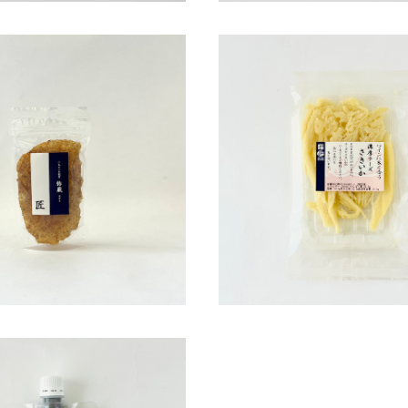
店 ブラックペッパー鯛ロール
石丸弥蔵商店 濃厚チーズ
¥378
¥570