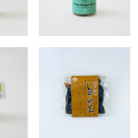
マレード
山清 瀬戸懐石 しょうゆ豆
¥648