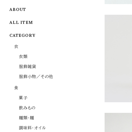
ABOUT
ALL ITEM
CATEGORY
衣
【季節限定】
衣類
服飾雑貨
服飾小物／その他
食
菓子
飲みもの
麺類・麺
調味料・オイル