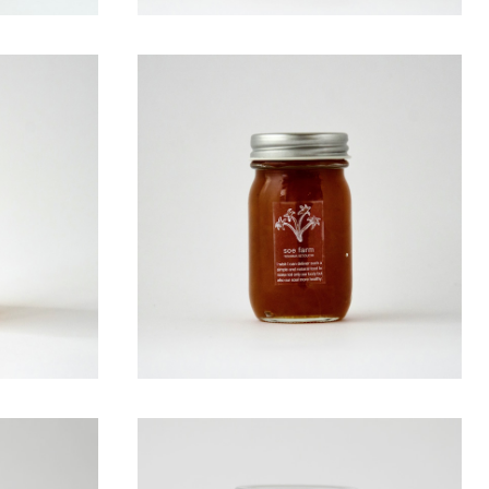
ャム
soe farm 黄梅ジャム
¥580