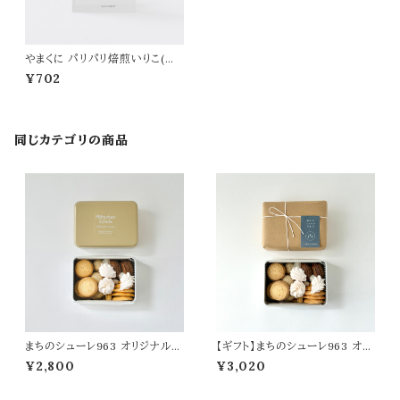
やまくに パリパリ焙煎いりこ(ぶ
どう山椒)
¥702
同じカテゴリの商品
まちのシューレ963 オリジナルク
【ギフト】まちのシューレ963 オリ
ッキー缶
ジナルクッキー缶
¥2,800
¥3,020