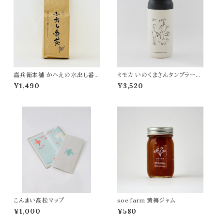
嘉兵衛本舗 かへえの水出し番
ミモカ いのくまさんタンブラー
茶 500g
鳥4 ホワイト 350ml
¥1,490
¥3,520
こんまい高松マップ
soe farm 黄梅ジャム
¥1,000
¥580