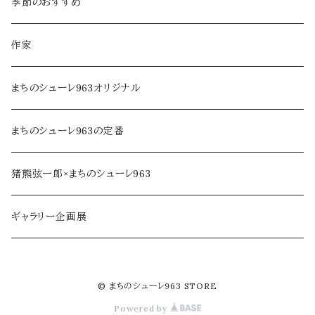
麺類・麺
本・音楽
ラッピング
季節のおすすめ
調味料・オイル
家具・インテリア
作家
乾物・だし
アロマ・フレグランス
まちのシューレ963オリジナル
ジャム・加工品
民芸品・手仕事
まちのシューレ963の定番
soe farm
猪熊弦一郎×まちのシューレ963
ギャラリー企画展
© まちのシューレ963 STORE
Powered by