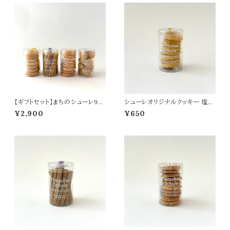
【ギフトセット】まちのシューレ96
シューレオリジナルクッキー 塩レ
3 オリジナルクッキー4種セット
モン
¥2,900
¥650