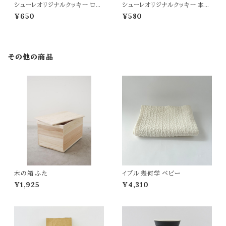
シューレオリジナルクッキー ロー
シューレオリジナルクッキー 本鷹
ズマリー
チーズ
¥650
¥580
その他の商品
木の箱 ふた
イブル 幾何学 ベビー
¥1,925
¥4,310