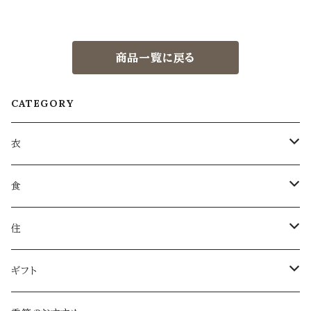
商品一覧に戻る
CATEGORY
衣
衣類
食
服飾雑貨
菓子
住
服飾小物／その他
飲みもの
日用品
ギフト