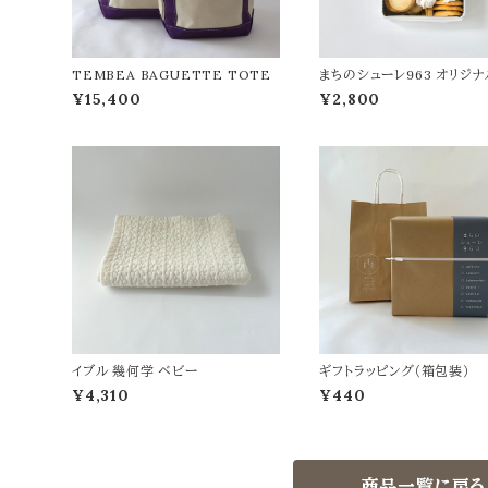
TEMBEA BAGUETTE TOTE
まちのシューレ963 オリジナ
キー缶
¥15,400
¥2,800
イブル 幾何学 ベビー
ギフトラッピング（箱包装）
¥4,310
¥440
商品一覧に戻る