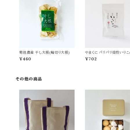
菊池農産 干し大根(輪切り大根)
やまくに パリパリ焙煎いりこ
ーン)
¥460
¥702
その他の商品