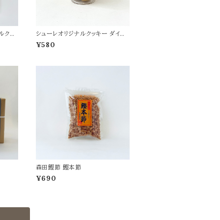
ルクッ
シューレオリジナルクッキー ダイシ
モチ
¥580
森田鰹節 鰹本節
¥690