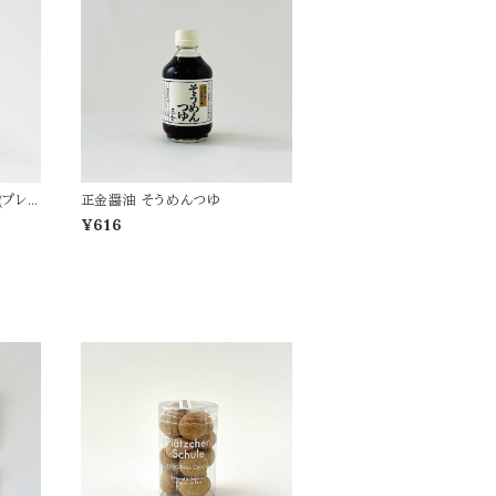
(プレ
正金醤油 そうめんつゆ
¥616