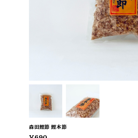
森田鰹節 鰹本節
¥690