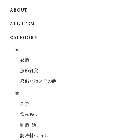
ABOUT
ALL ITEM
CATEGORY
衣
衣類
服飾雑貨
服飾小物／その他
食
菓子
飲みもの
麺類・麺
調味料・オイル