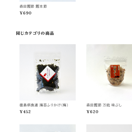
森田鰹節 鰹本節
¥690
同じカテゴリの商品
徳島県漁連 海苔ふりかけ（梅）
森田鰹節 万能 味ぶし
¥452
¥620