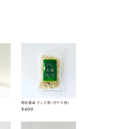
菊池農産 干し大根（切干大根)
¥400