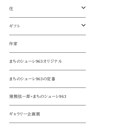
服飾雑貨
菓子
住
服飾小物／その他
飲みもの
日用品
ギフト
麺類・麺
本・音楽
ラッピング
作家
調味料・オイル
家具・インテリア
まちのシューレ963オリジナル
乾物・だし
アロマ・フレグランス
まちのシューレ963の定番
ジャム・加工品
民芸品・手仕事
猪熊弦一郎×まちのシューレ963
soe farm
ギャラリー企画展