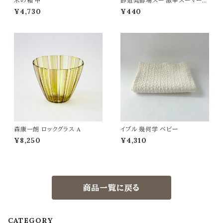
木の箱 中
酢造発酵場スー 激辛スーマーラ
ージャン
¥4,730
¥440
森康一朗 ロックグラス A
イブル 幾何学 ベビー
¥8,250
¥4,310
商品一覧に戻る
CATEGORY