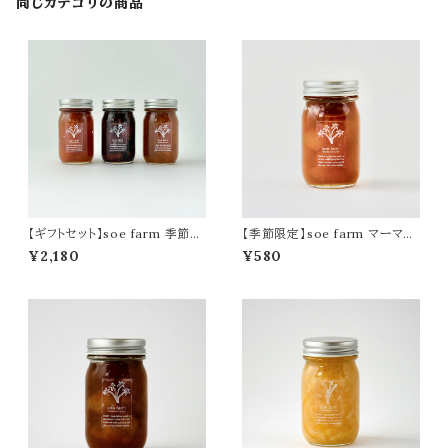
同じカテゴリの商品
【ギフトセット】soe farm 季節の
【季節限定】soe farm マーマレ
ジャムの詰合せ
ード金柑
¥2,180
¥580