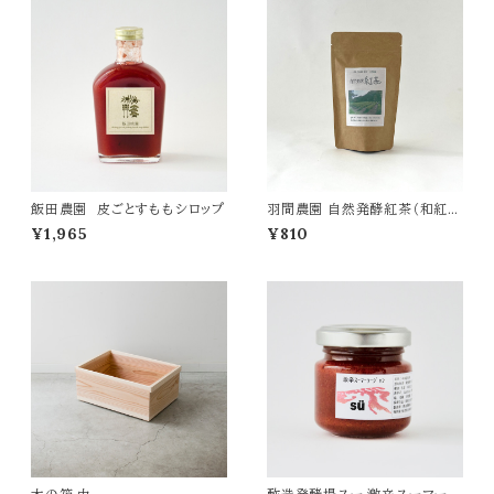
飯田農園 皮ごとすももシロップ
羽間農園 自然発酵紅茶（和紅
茶）
¥1,965
¥810