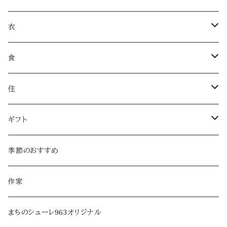
衣
衣類
食
服飾雑貨
菓子
住
服飾小物／その他
飲みもの
日用品
ギフト
麺類・麺
本・音楽
ラッピング
季節のおすすめ
調味料・オイル
家具・インテリア
作家
乾物・だし
アロマ・フレグランス
まちのシューレ963オリジナル