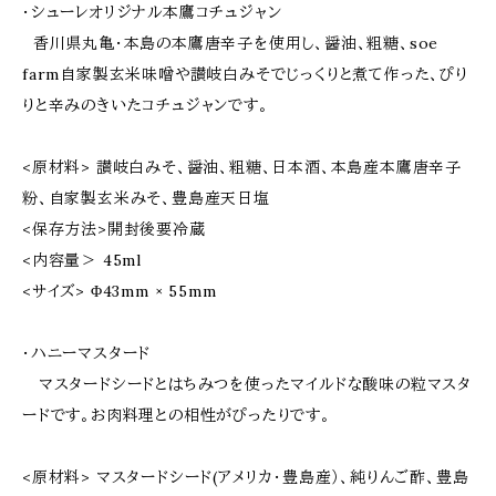
・シューレオリジナル本鷹コチュジャン
香川県丸亀・本島の本鷹唐辛子を使用し、醤油、粗糖、soe
farm自家製玄米味噌や讃岐白みそでじっくりと煮て作った、ぴり
りと辛みのきいたコチュジャンです。
<原材料> 讃岐白みそ、醤油、粗糖、日本酒、本島産本鷹唐辛子
粉、自家製玄米みそ、豊島産天日塩
<保存方法>開封後要冷蔵
<内容量＞ 45ml
<サイズ> Φ43mm × 55mm
・ハニーマスタード
マスタードシードとはちみつを使ったマイルドな酸味の粒マスタ
ードです。お肉料理との相性がぴったりです。
<原材料> マスタードシード(アメリカ・豊島産）、純りんご酢、豊島