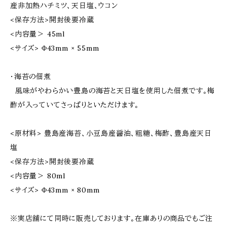
産非加熱ハチミツ、天日塩、ウコン
<保存方法>開封後要冷蔵
<内容量＞ 45ml
<サイズ> Φ43mm × 55mm
・海苔の佃煮
風味がやわらかい豊島の海苔と天日塩を使用した佃煮です。梅
酢が入っていてさっぱりといただけます。
<原材料> 豊島産海苔、小豆島産醤油、粗糖、梅酢、豊島産天日
塩
<保存方法>開封後要冷蔵
<内容量＞ 80ml
<サイズ> Φ43mm × 80mm
※実店舗にて同時に販売しております。在庫ありの商品でもご注