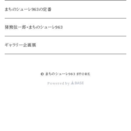
ジャム・加工品
民芸品・手仕事
まちのシューレ963の定番
soe farm
猪熊弦一郎×まちのシューレ963
ギャラリー企画展
© まちのシューレ963 STORE
Powered by