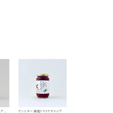
グ 人
ケンシヨー 減塩トマトケチャップ