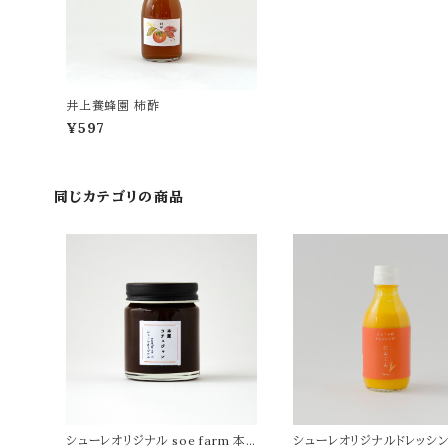
井上養蜂園 柿酢
¥597
同じカテゴリの商品
シューレオリジナル soe farm 本
シューレオリジナルドレッシン