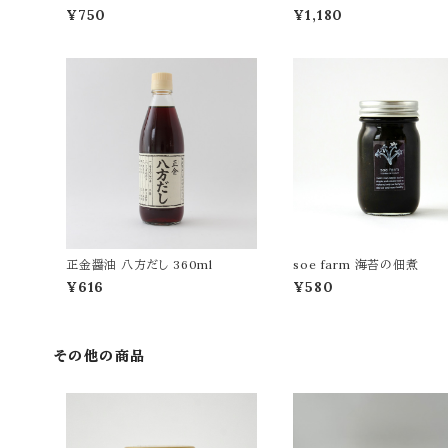
鷹コチュジャン
参
¥750
¥1,180
正金醤油 八方だし 360ml
soe farm 海苔の佃煮
¥616
¥580
その他の商品