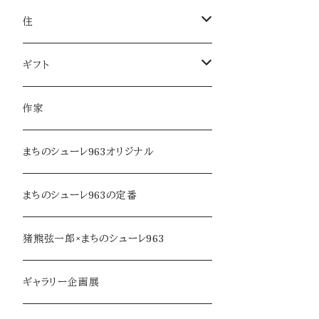
服飾雑貨
菓子
住
服飾小物／その他
飲みもの
日用品
ギフト
麺類・麺
本・音楽
ラッピング
作家
調味料・オイル
家具・インテリア
まちのシューレ963オリジナル
乾物・だし
アロマ・フレグランス
まちのシューレ963の定番
ジャム・加工品
民芸品・手仕事
猪熊弦一郎×まちのシューレ963
soe farm
ギャラリー企画展