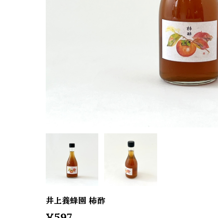
井上養蜂園 柿酢
¥597