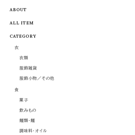
ABOUT
ALL ITEM
CATEGORY
衣
衣類
服飾雑貨
服飾小物／その他
食
菓子
飲みもの
麺類・麺
調味料・オイル