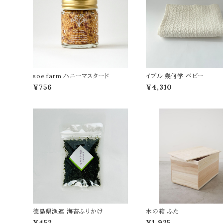
soe farm ハニーマスタード
イブル 幾何学 ベビー
¥756
¥4,310
徳島県漁連 海苔ふりかけ
木の箱 ふた
¥452
¥1,925