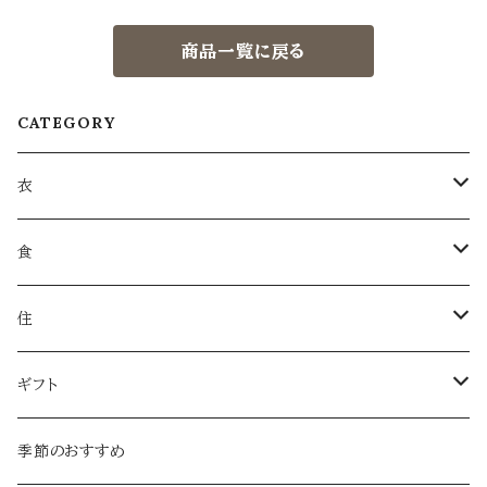
商品一覧に戻る
CATEGORY
衣
衣類
食
服飾雑貨
菓子
住
服飾小物／その他
飲みもの
日用品
ギフト
麺類・麺
本・音楽
ラッピング
季節のおすすめ