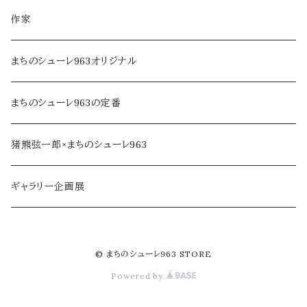
調味料・オイル
家具・インテリア
作家
乾物・だし
アロマ・フレグランス
まちのシューレ963オリジナル
ジャム・加工品
民芸品・手仕事
まちのシューレ963の定番
soe farm
猪熊弦一郎×まちのシューレ963
ギャラリー企画展
© まちのシューレ963 STORE
Powered by