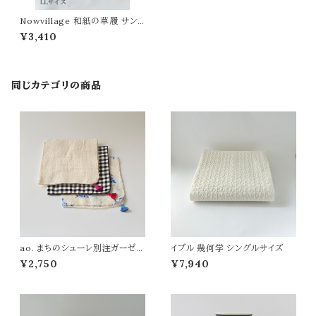
Nowvillage 和紙の草履 サン
ダルタイプ LL（26-27cm）
¥3,410
同じカテゴリの商品
ao. まちのシューレ別注ガーゼハ
イブル 幾何学 シングルサイズ
ンカチ
¥2,750
¥7,940