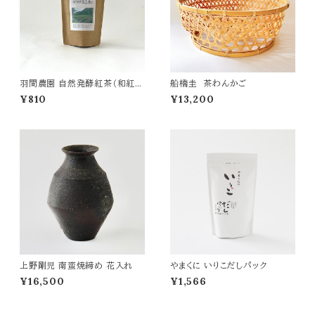
羽間農園 自然発酵紅茶（和紅
船橋圭 茶わんかご
茶）
¥810
¥13,200
上野剛児 南蛮焼締め 花入れ
やまくに いりこだしパック
¥16,500
¥1,566