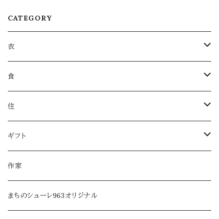
CATEGORY
衣
衣類
食
服飾雑貨
菓子
住
服飾小物／その他
飲みもの
日用品
ギフト
麺類・麺
本・音楽
ラッピング
作家
調味料・オイル
家具・インテリア
まちのシューレ963オリジナル