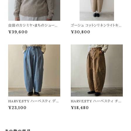
白田のカシミヤ×まちのシューレ9
ゴーシュ コットンリネンライトキャ
63オリジナル ラウンドネックプル
ンバスプルオーバー
¥39,600
¥30,800
オーバー
HARVESTY ハーベスティ デニ
HARVESTY ハーベスティ チノ
ムサーカスパンツ ライトブルー
サーカスパンツ
¥23,100
¥18,480