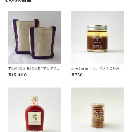
その他の商品
TEMBEA BAGUETTE TOT
soe farm レモングラスとあみえ
E
びのラー油
¥15,400
¥756