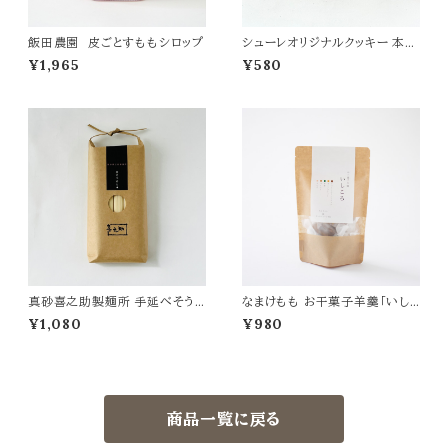
飯田農園 皮ごとすももシロップ
シューレオリジナルクッキー 本鷹
チーズ
¥1,965
¥580
真砂喜之助製麺所 手延べそう
なまけもも お干菓子羊羹「いし
めん太口 500g
ころ」
¥1,080
¥980
商品一覧に戻る