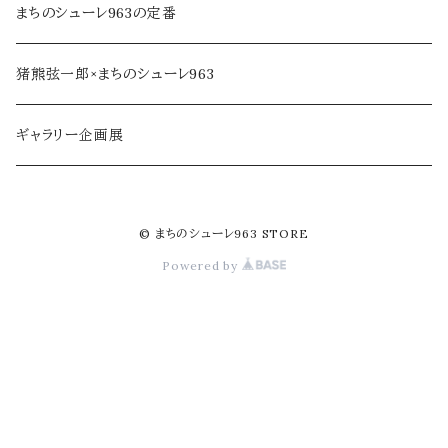
乾物・だし
アロマ・フレグランス
まちのシューレ963の定番
ジャム・加工品
民芸品・手仕事
猪熊弦一郎×まちのシューレ963
soe farm
ギャラリー企画展
© まちのシューレ963 STORE
Powered by