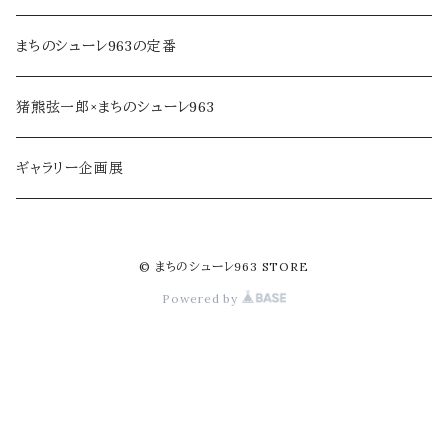
ジャム・加工品
民芸品・手仕事
まちのシューレ963の定番
soe farm
猪熊弦一郎×まちのシューレ963
ギャラリー企画展
© まちのシューレ963 STORE
Powered by