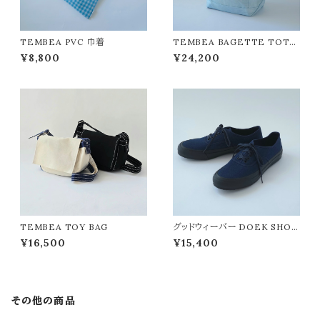
TEMBEA PVC 巾着
TEMBEA BAGETTE TOTE
VEGETABLE DYE
¥8,800
¥24,200
TEMBEA TOY BAG
グッドウィーバー DOEK SHOE
INDUSTRIES / OXFORD(I
¥16,500
¥15,400
NGIGO INDIGO) 25cm
その他の商品