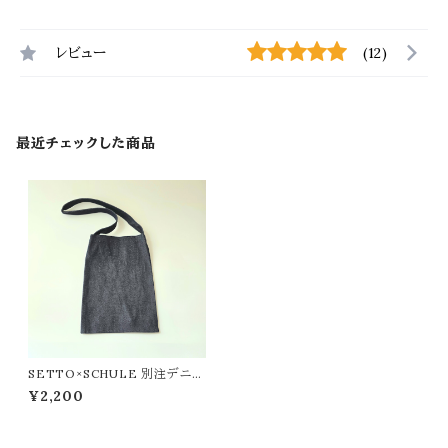
レビュー
(12)
最近チェックした商品
SETTO×SCHULE 別注デニム
バッグ
¥2,200