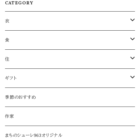
CATEGORY
衣
衣類
食
服飾雑貨
菓子
住
服飾小物／その他
飲みもの
日用品
ギフト
麺類・麺
本・音楽
ラッピング
季節のおすすめ
調味料・オイル
家具・インテリア
作家
乾物・だし
アロマ・フレグランス
まちのシューレ963オリジナル