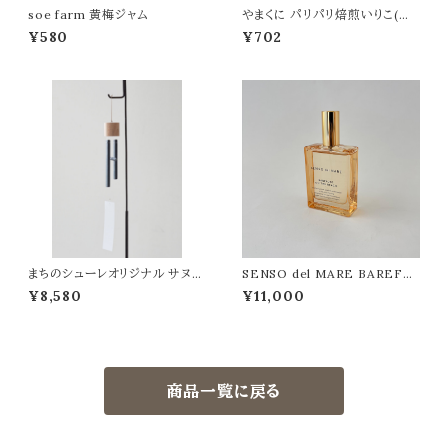
soe farm 黄梅ジャム
やまくに パリパリ焙煎いりこ(プ
レーン)
¥580
¥702
まちのシューレオリジナル サヌカ
SENSO del MARE BAREFO
イト風鈴
OT ON THE BEACH オードパ
¥8,580
¥11,000
ルファン 50ml
商品一覧に戻る