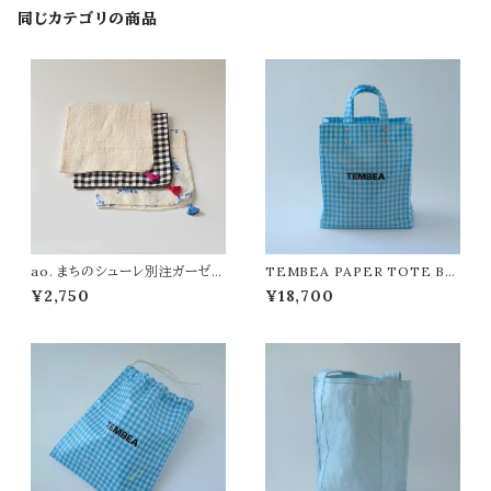
同じカテゴリの商品
ao. まちのシューレ別注ガーゼハ
TEMBEA PAPER TOTE BA
ンカチ
G PVC
¥2,750
¥18,700