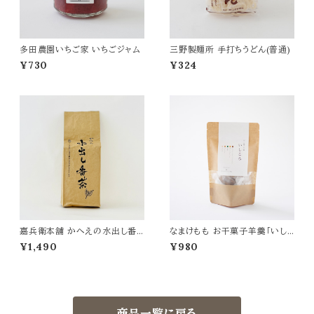
多田農園いちご家 いちごジャム
三野製麺所 手打ちうどん(普通)
¥730
¥324
嘉兵衛本舗 かへえの水出し番
なまけもも お干菓子羊羹「いし
茶 500g
ころ」
¥1,490
¥980
商品一覧に戻る