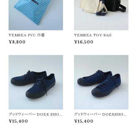
TEMBEA PVC 巾着
TEMBEA TOY BAG
¥8,800
¥16,500
グッドウィーバー DOEK SHOE
グッドウィーバー DOEKSHOE
INDUSTRIES / OXFORD(I
INDUSTRIES /COURT(IND
¥15,400
¥15,400
NGIGO INDIGO) 25cm
IGO INDIGO) 24cm