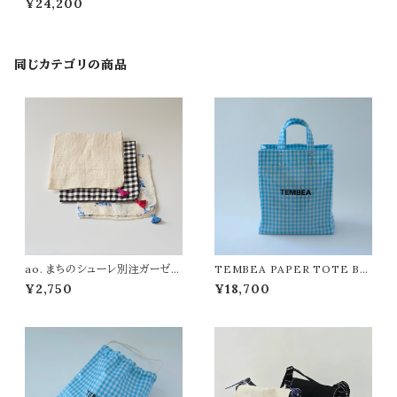
¥24,200
同じカテゴリの商品
ao. まちのシューレ別注ガーゼハ
TEMBEA PAPER TOTE BA
ンカチ
G PVC
¥2,750
¥18,700