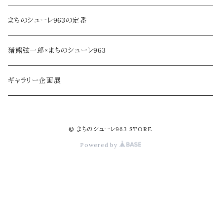
乾物・だし
アロマ・フレグランス
まちのシューレ963の定番
ジャム・加工品
民芸品・手仕事
猪熊弦一郎×まちのシューレ963
soe farm
ギャラリー企画展
© まちのシューレ963 STORE
Powered by