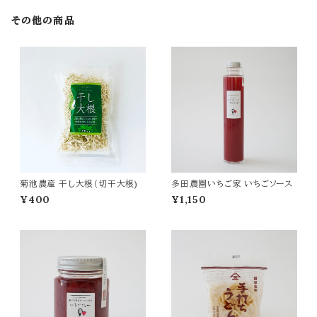
その他の商品
菊池農産 干し大根（切干大根)
多田農園いちご家 いちごソース
¥400
¥1,150