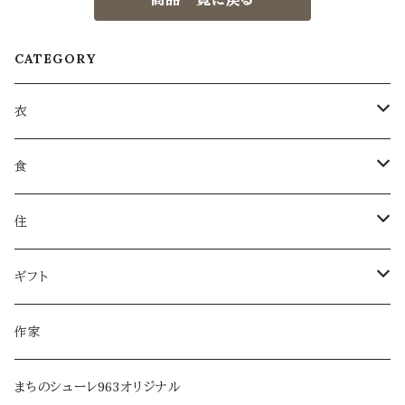
CATEGORY
衣
衣類
食
服飾雑貨
菓子
住
服飾小物／その他
飲みもの
日用品
ギフト
麺類・麺
本・音楽
ラッピング
作家
調味料・オイル
家具・インテリア
まちのシューレ963オリジナル