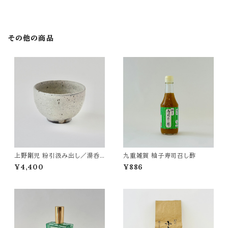
その他の商品
上野剛児 粉引汲み出し／湯呑
九重雑賀 柚子寿司召し酢
み
¥4,400
¥886