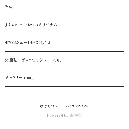
調味料・オイル
家具・インテリア
作家
乾物・だし
アロマ・フレグランス
まちのシューレ963オリジナル
ジャム・加工品
民芸品・手仕事
まちのシューレ963の定番
soe farm
猪熊弦一郎×まちのシューレ963
ギャラリー企画展
© まちのシューレ963 STORE
Powered by