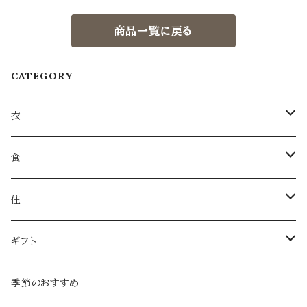
商品一覧に戻る
CATEGORY
衣
衣類
食
服飾雑貨
菓子
住
服飾小物／その他
飲みもの
日用品
ギフト
麺類・麺
本・音楽
ラッピング
季節のおすすめ