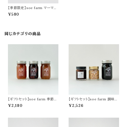
【季節限定】soe farm マーマレ
ード金柑
¥580
同じカテゴリの商品
【ギフトセット】soe farm 季節の
【ギフトセット】soe farm 調味料
ジャムの詰合せ
の詰合せ
¥2,180
¥2,526