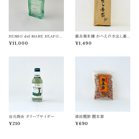
SENSO del MARE SEAFOR
嘉兵衛本舗 かへえの水出し番
M オードパルファン 50ml
茶 500g
¥11,000
¥1,490
谷元商会 オリーブサイダー
森田鰹節 鰹本節
¥210
¥690