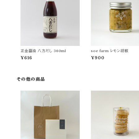
正金醤油 八方だし 360ml
soe farm レモン胡椒
¥616
¥900
その他の商品