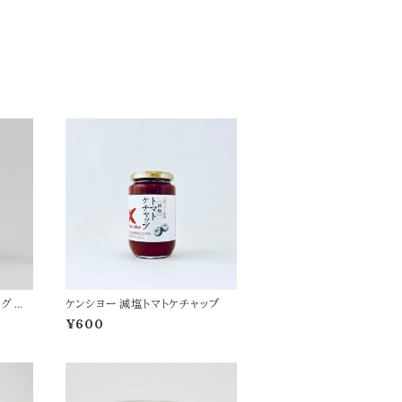
グ 人
ケンシヨー 減塩トマトケチャップ
¥600