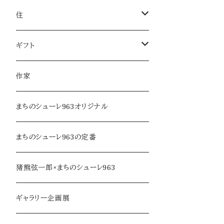
服飾雑貨
菓子
住
服飾小物／その他
飲みもの
日用品
ギフト
麺類・麺
本・音楽
ラッピング
作家
調味料・オイル
家具・インテリア
まちのシューレ963オリジナル
乾物・だし
アロマ・フレグランス
まちのシューレ963の定番
ジャム・加工品
民芸品・手仕事
猪熊弦一郎×まちのシューレ963
soe farm
ギャラリー企画展