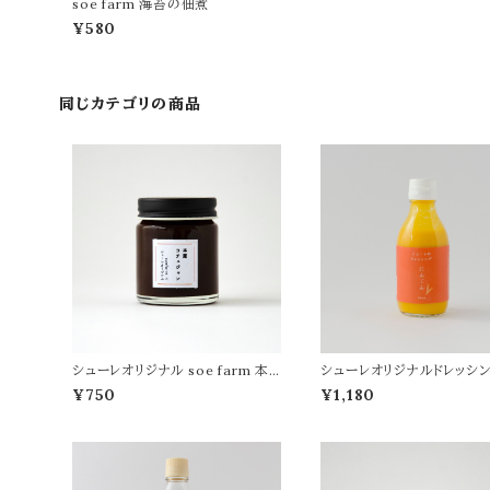
soe farm 海苔の佃煮
¥580
同じカテゴリの商品
シューレオリジナル soe farm 本
シューレオリジナルドレッシン
鷹コチュジャン
参
¥750
¥1,180