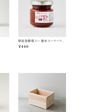
酢造発酵場スー 激辛スーマーラー
ジャン
¥440