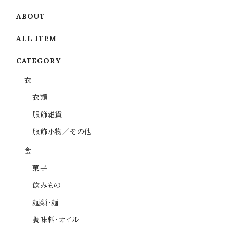
ABOUT
ALL ITEM
CATEGORY
衣
衣類
服飾雑貨
服飾小物／その他
食
菓子
飲みもの
麺類・麺
調味料・オイル