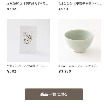
九重雑賀 お手間取らせ酢（万能
なまけもも お干菓子羊羹「いし
だし酢)
ころ」
¥842
¥980
やまくに パリパリ焙煎いりこ(ぶ
Awabi ware シューレオリジナ
どう山椒)
ル茶碗 青磁
¥702
¥3,850
商品一覧に戻る