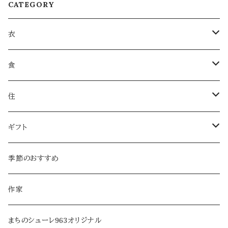
CATEGORY
衣
衣類
食
服飾雑貨
菓子
住
服飾小物／その他
飲みもの
日用品
ギフト
麺類・麺
本・音楽
ラッピング
季節のおすすめ
調味料・オイル
家具・インテリア
作家
乾物・だし
アロマ・フレグランス
まちのシューレ963オリジナル