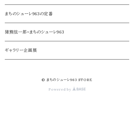
ジャム・加工品
民芸品・手仕事
まちのシューレ963の定番
soe farm
猪熊弦一郎×まちのシューレ963
ギャラリー企画展
© まちのシューレ963 STORE
Powered by