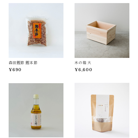
森田鰹節 鰹本節
木の箱 大
¥690
¥6,600