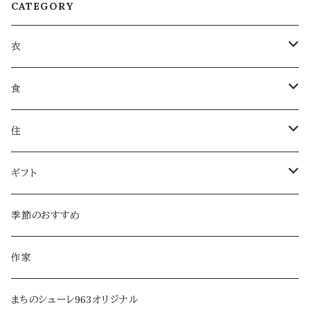
CATEGORY
衣
衣類
食
服飾雑貨
菓子
住
服飾小物／その他
飲みもの
日用品
ギフト
麺類・麺
本・音楽
ラッピング
季節のおすすめ
調味料・オイル
家具・インテリア
作家
乾物・だし
アロマ・フレグランス
まちのシューレ963オリジナル