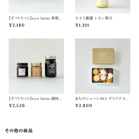
【ギフトセット】soe farm 季節の
カネミ農園 レモン果汁
ジャムの詰合せ
¥2,180
¥1,311
【ギフトセット】soe farm 調味料
まちのシューレ963 オリジナルク
の詰合せ
ッキー缶
¥2,526
¥2,800
その他の商品