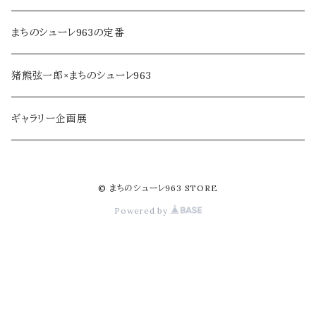
ジャム・加工品
民芸品・手仕事
まちのシューレ963の定番
soe farm
猪熊弦一郎×まちのシューレ963
ギャラリー企画展
© まちのシューレ963 STORE
Powered by