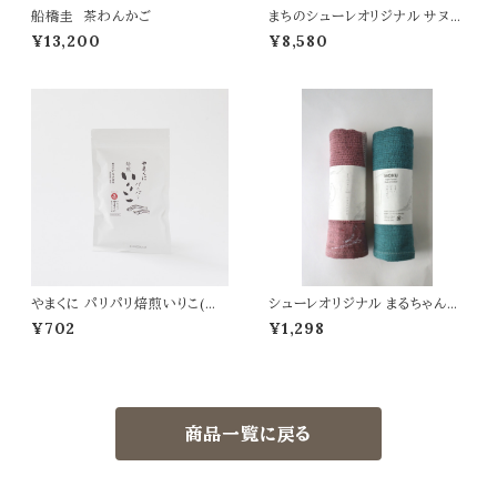
船橋圭 茶わんかご
まちのシューレオリジナル サヌカ
イト風鈴
¥13,200
¥8,580
やまくに パリパリ焙煎いりこ(プ
シューレオリジナル まるちゃんM
レーン)
OKUタオル
¥702
¥1,298
商品一覧に戻る