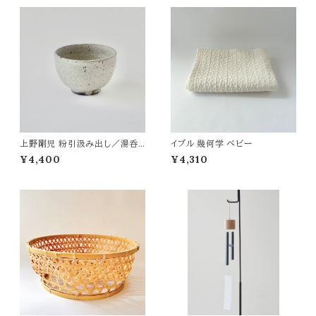
上野剛児 粉引汲み出し／湯呑
イブル 幾何学 ベビー
み
¥4,400
¥4,310